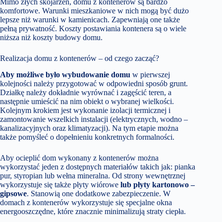
Mimo złych skojarzeń, domu z kontenerów są bardzo
komfortowe. Warunki mieszkaniowe w nich mogą być dużo
lepsze niż warunki w kamienicach. Zapewniają one także
pełną prywatność. Koszty postawiania kontenera są o wiele
niższa niż koszty budowy domu.
Realizacja domu z kontenerów – od czego zacząć?
Aby możliwe było wybudowanie domu
w pierwszej
kolejności należy przygotować w odpowiedni sposób grunt.
Działkę należy dokładnie wyrównać i zagęścić teren, a
następnie umieścić na nim obiekt o wybranej wielkości.
Kolejnym krokiem jest wykonanie izolacji termicznej i
zamontowanie wszelkich instalacji (elektrycznych, wodno –
kanalizacyjnych oraz klimatyzacji). Na tym etapie można
także pomyśleć o dopełnieniu konkretnych formalności.
Aby ocieplić dom wykonany z kontenerów można
wykorzystać jeden z dostępnych materiałów takich jak: pianka
pur, styropian lub wełna mineralna. Od strony wewnętrznej
wykorzystuje się także płyty wiórowe
lub płyty kartonowo –
gipsowe
. Stanowią one dodatkowe zabezpieczenie. W
domach z kontenerów wykorzystuje się specjalne okna
energooszczędne, które znacznie minimalizują straty ciepła.