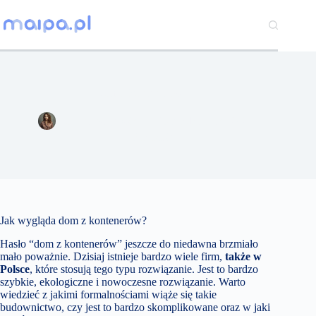
Przejdź
do
treści
Dom z kontenerów
Joanna Majewska
25 października 2021
Pozostałe
Jak wygląda dom z kontenerów?
Hasło “dom z kontenerów” jeszcze do niedawna brzmiało
mało poważnie. Dzisiaj istnieje bardzo wiele firm,
także w
Polsce
, które stosują tego typu rozwiązanie. Jest to bardzo
szybkie, ekologiczne i nowoczesne rozwiązanie. Warto
wiedzieć z jakimi formalnościami wiąże się takie
budownictwo, czy jest to bardzo skomplikowane oraz w jaki