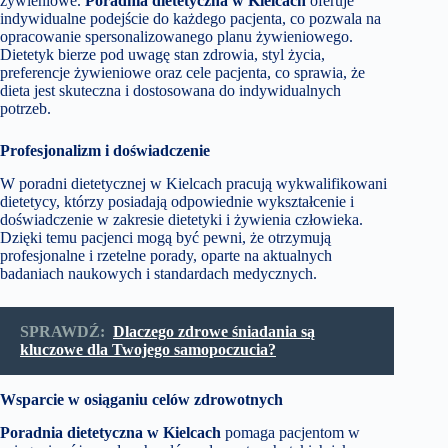
żywieniowe.
Poradnia dietetyczna w Kielcach
oferuje
indywidualne podejście do każdego pacjenta, co pozwala na
opracowanie spersonalizowanego planu żywieniowego.
Dietetyk bierze pod uwagę stan zdrowia, styl życia,
preferencje żywieniowe oraz cele pacjenta, co sprawia, że
dieta jest skuteczna i dostosowana do indywidualnych
potrzeb.
Profesjonalizm i doświadczenie
W poradni dietetycznej w Kielcach pracują wykwalifikowani
dietetycy, którzy posiadają odpowiednie wykształcenie i
doświadczenie w zakresie dietetyki i żywienia człowieka.
Dzięki temu pacjenci mogą być pewni, że otrzymują
profesjonalne i rzetelne porady, oparte na aktualnych
badaniach naukowych i standardach medycznych.
SPRAWDŹ:
Dlaczego zdrowe śniadania są
kluczowe dla Twojego samopoczucia?
Wsparcie w osiąganiu celów zdrowotnych
Poradnia dietetyczna w Kielcach
pomaga pacjentom w