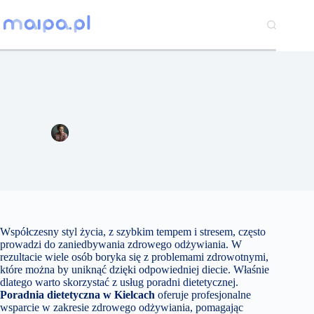
Przejdź
do
treści
Poradnia dietetyczna w Kielcach – Twoje centrum zdrowego
żywienia
Natalia Bielecka
17 czerwca 2024
Kuchnia
,
Lifestyle
7 komentarzy
Współczesny styl życia, z szybkim tempem i stresem, często
prowadzi do zaniedbywania zdrowego odżywiania. W
rezultacie wiele osób boryka się z problemami zdrowotnymi,
które można by uniknąć dzięki odpowiedniej diecie. Właśnie
dlatego warto skorzystać z usług poradni dietetycznej.
Poradnia dietetyczna w Kielcach
oferuje profesjonalne
wsparcie w zakresie zdrowego odżywiania, pomagając