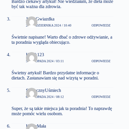
Bardzo ciekawy artykuł! Nie wiedziałam, że dieta może
być tak ważna dla zdrowia.
JasnaGwiazdka
22 PAŹDZIERNIKA 2024 / 10:40
ODPOWIEDZ
Świetnie napisane! Warto dbać o zdrowe odżywianie, a
ta poradnia wygląda obiecująco.
Kotek123
5 LISTOPADA 2024 / 03:11
ODPOWIEDZ
Świetny artykuł! Bardzo przydatne informacje o
dietach. Zastanawiam się nad wizytą w poradni.
SłonecznyUśmiech
6 LISTOPADA 2024 / 08:12
ODPOWIEDZ
Super, że są takie miejsca jak ta poradnia! To naprawdę
może pomóc wielu osobom.
KawaMała