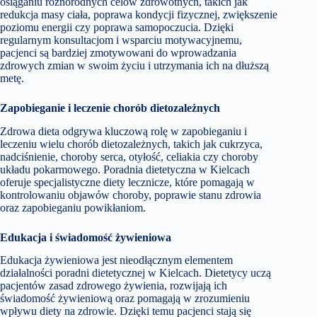
osiąganiu różnorodnych celów zdrowotnych, takich jak
redukcja masy ciała, poprawa kondycji fizycznej, zwiększenie
poziomu energii czy poprawa samopoczucia. Dzięki
regularnym konsultacjom i wsparciu motywacyjnemu,
pacjenci są bardziej zmotywowani do wprowadzania
zdrowych zmian w swoim życiu i utrzymania ich na dłuższą
metę.
Zapobieganie i leczenie chorób dietozależnych
Zdrowa dieta odgrywa kluczową rolę w zapobieganiu i
leczeniu wielu chorób dietozależnych, takich jak cukrzyca,
nadciśnienie, choroby serca, otyłość, celiakia czy choroby
układu pokarmowego. Poradnia dietetyczna w Kielcach
oferuje specjalistyczne diety lecznicze, które pomagają w
kontrolowaniu objawów choroby, poprawie stanu zdrowia
oraz zapobieganiu powikłaniom.
Edukacja i świadomość żywieniowa
Edukacja żywieniowa jest nieodłącznym elementem
działalności poradni dietetycznej w Kielcach. Dietetycy uczą
pacjentów zasad zdrowego żywienia, rozwijają ich
świadomość żywieniową oraz pomagają w zrozumieniu
wpływu diety na zdrowie. Dzięki temu pacjenci stają się