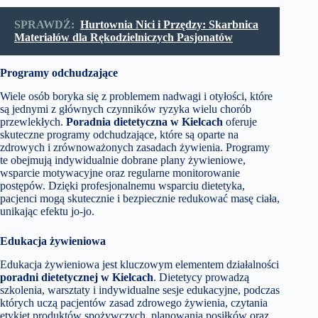
SPRAWDŹ:
Hurtownia Nici i Przędzy: Skarbnica
Materiałów dla Rękodzielniczych Pasjonatów
Programy odchudzające
Wiele osób boryka się z problemem nadwagi i otyłości, które
są jednymi z głównych czynników ryzyka wielu chorób
przewlekłych.
Poradnia dietetyczna w Kielcach
oferuje
skuteczne programy odchudzające, które są oparte na
zdrowych i zrównoważonych zasadach żywienia. Programy
te obejmują indywidualnie dobrane plany żywieniowe,
wsparcie motywacyjne oraz regularne monitorowanie
postępów. Dzięki profesjonalnemu wsparciu dietetyka,
pacjenci mogą skutecznie i bezpiecznie redukować masę ciała,
unikając efektu jo-jo.
Edukacja żywieniowa
Edukacja żywieniowa jest kluczowym elementem działalności
poradni dietetycznej w Kielcach
. Dietetycy prowadzą
szkolenia, warsztaty i indywidualne sesje edukacyjne, podczas
których uczą pacjentów zasad zdrowego żywienia, czytania
etykiet produktów spożywczych, planowania posiłków oraz