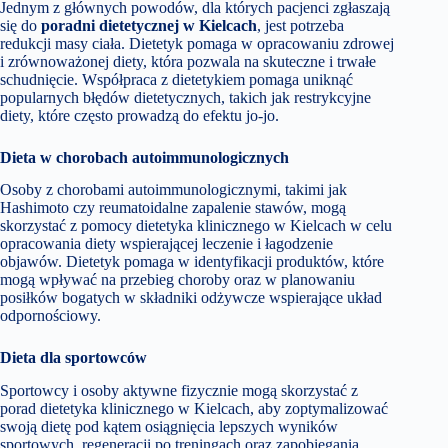
Jednym z głównych powodów, dla których pacjenci zgłaszają
się do
poradni dietetycznej w Kielcach
, jest potrzeba
redukcji masy ciała. Dietetyk pomaga w opracowaniu zdrowej
i zrównoważonej diety, która pozwala na skuteczne i trwałe
schudnięcie. Współpraca z dietetykiem pomaga uniknąć
popularnych błędów dietetycznych, takich jak restrykcyjne
diety, które często prowadzą do efektu jo-jo.
Dieta w chorobach autoimmunologicznych
Osoby z chorobami autoimmunologicznymi, takimi jak
Hashimoto czy reumatoidalne zapalenie stawów, mogą
skorzystać z pomocy dietetyka klinicznego w Kielcach w celu
opracowania diety wspierającej leczenie i łagodzenie
objawów. Dietetyk pomaga w identyfikacji produktów, które
mogą wpływać na przebieg choroby oraz w planowaniu
posiłków bogatych w składniki odżywcze wspierające układ
odpornościowy.
Dieta dla sportowców
Sportowcy i osoby aktywne fizycznie mogą skorzystać z
porad dietetyka klinicznego w Kielcach, aby zoptymalizować
swoją dietę pod kątem osiągnięcia lepszych wyników
sportowych, regeneracji po treningach oraz zapobiegania