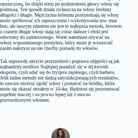
opuszczoną, bo dzięki temu po podniesieniu głowy włosy się
podniosą. Ten sposób działa zwłaszcza na włosy średniej
długości i długie. Mężczyzna któremu przerzedzają się włosy
może spróbować ich zapuszczenia i wykonywania tzw. man
bun, ale naszym zdaniem nie jest to najlepsza metoda, bowiem
z czasem długie włosy stają się coraz słabsze i efekt jest
odwrotny do zamierzonego. Warto natomiast używać na
włosy wspomnianego prestylera, który może je wzmocnić
zanim nałożysz na nie choćby pomadę do włosów.
Tak naprawdę ukrycie przerzedzeń i poprawa objętości są jak
najbardziej możliwe Najlepiej poradzić się w tej kwestii
eksperta, czyli udać się do fryzjera męskiego, czyli barbera.
Jeśli żadne metody nie dadzą satysfakcjonujących rezultatów,
to zawsze możesz zgolić włosy i postawić na bródkę, która
może się okazać strzałem w 10-tkę. Będziesz się prezentować
zupełnie inaczej i na pewno lepiej niż z mocno
przerzedzonymi włosami.