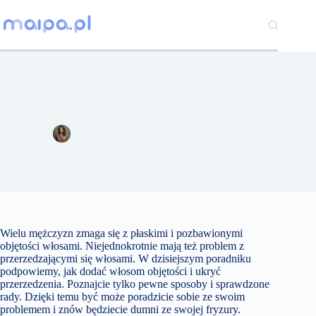
Przejdź
do
treści
Jak dodać włosom objętości i ukryć przerzedzenia? Tylko
pewne sposoby i trafne rady!
Joanna Majewska
16 marca 2022
Zakupy
Jeden komentarz
Wielu mężczyzn zmaga się z płaskimi i pozbawionymi
objętości włosami. Niejednokrotnie mają też problem z
przerzedzającymi się włosami. W dzisiejszym poradniku
podpowiemy, jak dodać włosom objętości i ukryć
przerzedzenia. Poznajcie tylko pewne sposoby i sprawdzone
rady. Dzięki temu być może poradzicie sobie ze swoim
problemem i znów będziecie dumni ze swojej fryzury.