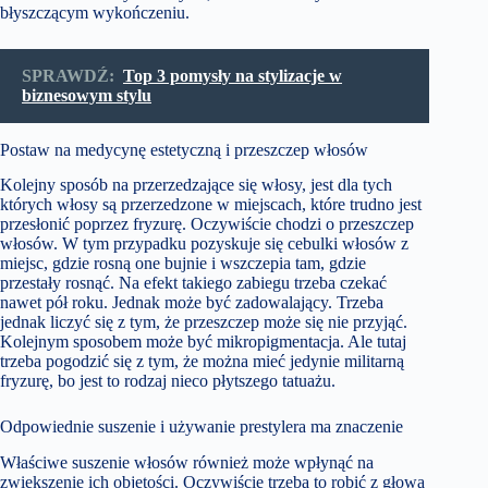
błyszczącym wykończeniu.
SPRAWDŹ:
Top 3 pomysły na stylizacje w
biznesowym stylu
Postaw na medycynę estetyczną i przeszczep włosów
Kolejny sposób na przerzedzające się włosy, jest dla tych
których włosy są przerzedzone w miejscach, które trudno jest
przesłonić poprzez fryzurę. Oczywiście chodzi o przeszczep
włosów. W tym przypadku pozyskuje się cebulki włosów z
miejsc, gdzie rosną one bujnie i wszczepia tam, gdzie
przestały rosnąć. Na efekt takiego zabiegu trzeba czekać
nawet pół roku. Jednak może być zadowalający. Trzeba
jednak liczyć się z tym, że przeszczep może się nie przyjąć.
Kolejnym sposobem może być mikropigmentacja. Ale tutaj
trzeba pogodzić się z tym, że można mieć jedynie militarną
fryzurę, bo jest to rodzaj nieco płytszego tatuażu.
Odpowiednie suszenie i używanie prestylera ma znaczenie
Właściwe suszenie włosów również może wpłynąć na
zwiększenie ich objętości. Oczywiście trzeba to robić z głową