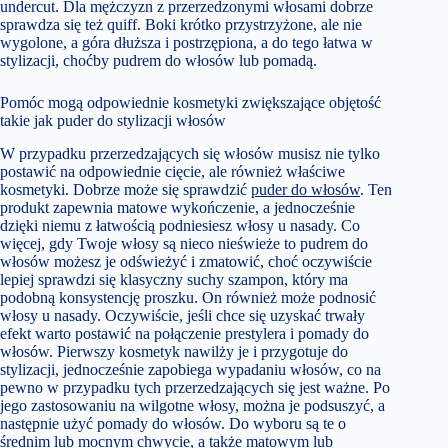
undercut. Dla mężczyzn z przerzedzonymi włosami dobrze
sprawdza się też quiff. Boki krótko przystrzyżone, ale nie
wygolone, a góra dłuższa i postrzępiona, a do tego łatwa w
stylizacji, choćby pudrem do włosów lub pomadą.
Pomóc mogą odpowiednie kosmetyki zwiększające objętość
takie jak puder do stylizacji włosów
W przypadku przerzedzających się włosów musisz nie tylko
postawić na odpowiednie cięcie, ale również właściwe
kosmetyki. Dobrze może się sprawdzić
puder do włosów
. Ten
produkt zapewnia matowe wykończenie, a jednocześnie
dzięki niemu z łatwością podniesiesz włosy u nasady. Co
więcej, gdy Twoje włosy są nieco nieświeże to pudrem do
włosów możesz je odświeżyć i zmatowić, choć oczywiście
lepiej sprawdzi się klasyczny suchy szampon, który ma
podobną konsystencję proszku. On również może podnosić
włosy u nasady. Oczywiście, jeśli chce się uzyskać trwały
efekt warto postawić na połączenie prestylera i pomady do
włosów. Pierwszy kosmetyk nawilży je i przygotuje do
stylizacji, jednocześnie zapobiega wypadaniu włosów, co na
pewno w przypadku tych przerzedzających się jest ważne. Po
jego zastosowaniu na wilgotne włosy, można je podsuszyć, a
następnie użyć pomady do włosów. Do wyboru są te o
średnim lub mocnym chwycie, a także matowym lub