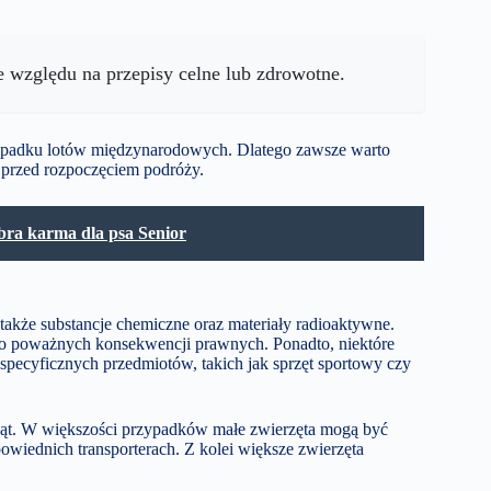
 względu na przepisy celne lub zdrowotne.
ypadku lotów międzynarodowych. Dlatego zawsze warto
 przed rozpoczęciem podróży.
bra karma dla psa Senior
akże substancje chemiczne oraz materiały radioaktywne.
 do poważnych konsekwencji prawnych. Ponadto, niektóre
specyficznych przedmiotów, takich jak sprzęt sportowy czy
ząt. W większości przypadków małe zwierzęta mogą być
wiednich transporterach. Z kolei większe zwierzęta