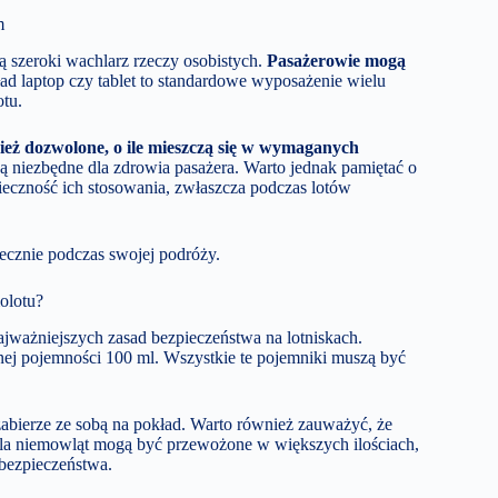
m
 szeroki wachlarz rzeczy osobistych.
Pasażerowie mogą
d laptop czy tablet to standardowe wyposażenie wielu
otu.
ież dozwolone, o ile mieszczą się w wymaganych
ą niezbędne dla zdrowia pasażera. Warto jednak pamiętać o
eczność ich stosowania, zwłaszcza podczas lotów
ecznie podczas swojej podróży.
olotu?
jważniejszych zasad bezpieczeństwa na lotniskach.
j pojemności 100 ml. Wszystkie te pojemniki muszą być
zabierze ze sobą na pokład. Warto również zauważyć, że
 dla niemowląt mogą być przewożone w większych ilościach,
 bezpieczeństwa.