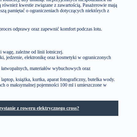
 również kwestie związane z zawartością. Pasażerowie mają
szą pamiętać o ograniczeniach dotyczących niektórych z
roces odprawy oraz zapewnić komfort podczas lotu.
agę, zależne od linii lotniczej.
i, jedzenie, elektronikę oraz kosmetyki w ograniczonych
ji łatwopalnych, materiałów wybuchowych oraz
top, książka, kurtka, aparat fotograficzny, butelka wody.
h o maksymalnej pojemności 100 ml i umieszczone w
zystanie z roweru elektrycznego cross?