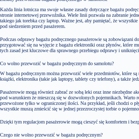
Każda linia lotnicza ma swoje własne zasady dotyczące bagażu podręc
stronie internetowej przewoźnika. Wiele linii pozwala na zabranie j
takiego jak torebka czy laptop. Ważne jest, aby pamiętać, że wszystk
pod siedzeniem przed pasażerem.
Podczas odprawy bagażu podręcznego pasażerowie są zobowiązani do p
przygotować się na wyjęcie z bagażu elektroniki oraz płynów, które m
tych zasad jest kluczowe dla sprawnego przebiegu odprawy i uniknięc
Co wolno przewozić w bagażu podręcznym do samolotu?
W bagażu podręcznym można przewozić wiele przedmiotów, które są n
książki, elektronika (takie jak laptopy, tablety czy telefony), a także je
Pasażerowie mogą również zabrać ze sobą leki oraz inne niezbędne akce
pod warunkiem że mieszczą się w dozwolonych pojemnikach. Warto ró
przewożone tylko w ograniczonej ilości. Na przykład, jeśli chodzi o 
wszystkie muszą zmieścić się w jednej przezroczystej torbie o pojemnośc
Dzięki tym regulacjom pasażerowie mogą cieszyć się komfortem i bez
Czego nie wolno przewozić w bagażu podręcznym?