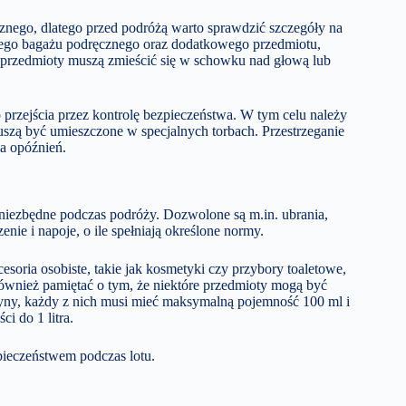
znego, dlatego przed podróżą warto sprawdzić szczegóły na
ednego bagażu podręcznego oraz dodatkowego przedmiotu,
ie przedmioty muszą zmieścić się w schowku nad głową lub
rzejścia przez kontrolę bezpieczeństwa. W tym celu należy
uszą być umieszczone w specjalnych torbach. Przestrzeganie
ia opóźnień.
iezbędne podczas podróży. Dozwolone są m.in. ubrania,
dzenie i napoje, o ile spełniają określone normy.
soria osobiste, takie jak kosmetyki czy przybory toaletowe,
wnież pamiętać o tym, że niektóre przedmioty mogą być
płyny, każdy z nich musi mieć maksymalną pojemność 100 ml i
i do 1 litra.
pieczeństwem podczas lotu.