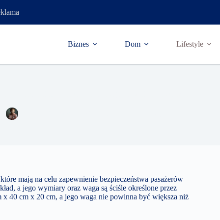
klama
Biznes
Dom
Lifestyle
czny do samolotu – co wolno, a czego nie wolno przewozić?
Natalia Bielecka
31 marca 2025
Lifestyle
 które mają na celu zapewnienie bezpieczeństwa pasażerów
kład, a jego wymiary oraz waga są ściśle określone przez
m x 40 cm x 20 cm, a jego waga nie powinna być większa niż