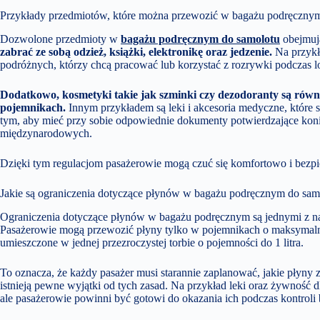
Przykłady przedmiotów, które można przewozić w bagażu podręczny
Dozwolone przedmioty w
bagażu podręcznym do samolotu
obejmują
zabrać ze sobą odzież, książki, elektronikę oraz jedzenie.
Na przykła
podróżnych, którzy chcą pracować lub korzystać z rozrywki podczas l
Dodatkowo, kosmetyki takie jak szminki czy dezodoranty są równ
pojemnikach.
Innym przykładem są leki i akcesoria medyczne, które s
tym, aby mieć przy sobie odpowiednie dokumenty potwierdzające koni
międzynarodowych.
Dzięki tym regulacjom pasażerowie mogą czuć się komfortowo i bezpi
Jakie są ograniczenia dotyczące płynów w bagażu podręcznym do sam
Ograniczenia dotyczące płynów w bagażu podręcznym są jednymi z na
Pasażerowie mogą przewozić płyny tylko w pojemnikach o maksymalne
umieszczone w jednej przezroczystej torbie o pojemności do 1 litra.
To oznacza, że każdy pasażer musi starannie zaplanować, jakie płyny 
istnieją pewne wyjątki od tych zasad. Na przykład leki oraz żywność
ale pasażerowie powinni być gotowi do okazania ich podczas kontroli