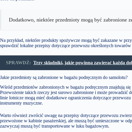
Dodatkowo, niektóre przedmioty mogą być zabronione ze
Na przykład, niektóre produkty spożywcze mogą być zakazane w prz
sprawdzić lokalne przepisy dotyczące przewozu określonych towarów
SPRAWDŹ:
Trzy składniki, jakie powinna zawierać każda do
Jakie przedmioty są zabronione w bagażu podręcznym do samolotu?
Wśród przedmiotów zabronionych w bagażu podręcznym znajdują się t
Przewożenie takich rzeczy jest surowo zabronione i może prowadzić
linie lotnicze mogą mieć dodatkowe ograniczenia dotyczące przewozu 
instrumenty muzyczne.
Warto również zwrócić uwagę na przepisy dotyczące przewozu zwier
przewożone w kabinie pasażerskiej, ale muszą być umieszczone w odpo
zazwyczaj muszą być transportowane w luku bagażowym.