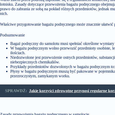
lotnisku. Zasady dotyczące przewożenia bagażu podręcznego obejmują
prawo do zabrania ze sobą na pokład różnych przedmiotów, jednak mu
nich.
Właściwe przygotowanie bagażu podręcznego może znacznie ułatwić p
Podsumowanie
Bagaż podręczny do samolotu musi spełniać określone wymiary i w
W bagażu podręcznym wolno przewozić przedmioty osobiste, lek
ilościach.
Niedozwolone jest przewożenie ostrych przedmiotów, substanc
niebezpiecznych chemikaliów.
Przykłady przedmiotów dozwolonych w bagażu podręcznym to: lap
Płyny w bagażu podręcznym muszą być pakowane w pojemnikac
przezroczystym, zamykanym worku.
SPRAWDŹ:
Jakie korzyści zdrowotne przynosi regularne kor
Zasady przewożenia bagażu podręcznego w samolocie