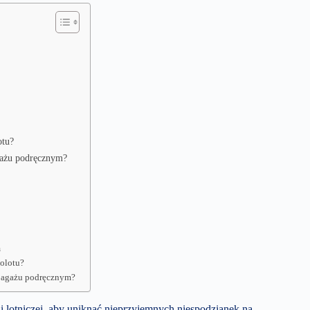
otu?
gażu podręcznym?
m
molotu?
 bagażu podręcznym?
i lotniczej, aby uniknąć nieprzyjemnych niespodzianek na