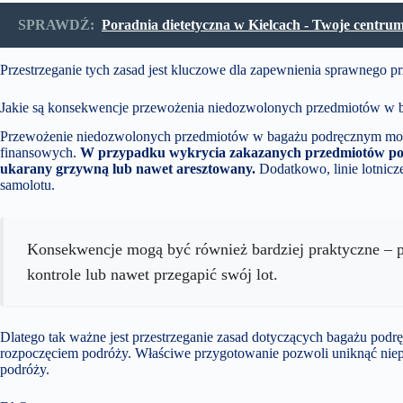
SPRAWDŹ:
Poradnia dietetyczna w Kielcach - Twoje centru
Przestrzeganie tych zasad jest kluczowe dla zapewnienia sprawnego p
Jakie są konsekwencje przewożenia niedozwolonych przedmiotów w
Przewożenie niedozwolonych przedmiotów w bagażu podręcznym mo
finansowych.
W przypadku wykrycia zakazanych przedmiotów podc
ukarany grzywną lub nawet aresztowany.
Dodatkowo, linie lotnic
samolotu.
Konsekwencje mogą być również bardziej praktyczne – p
kontrole lub nawet przegapić swój lot.
Dlatego tak ważne jest przestrzeganie zasad dotyczących bagażu podrę
rozpoczęciem podróży. Właściwe przygotowanie pozwoli uniknąć niepr
podróży.